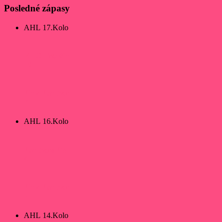
Posledné zápasy
AHL 17.Kolo
EHC Trenčín
10
Pink Panther
7
AHL 16.Kolo
Panthers PB
4
Pink Panther
5
AHL 14.Kolo