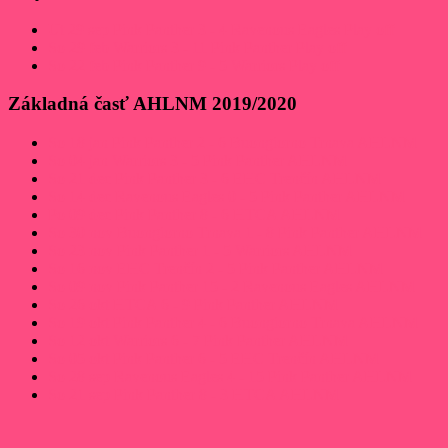
Ut 29 sep
Pink Panther
3 - 4
Ravenous Eagles
Play off
So 29 feb
Warriors
3 - 11
Pink Panther
Play off
So 22 feb
Pink Panther
9 - 5
Warriors
Play off
Základná časť AHLNM 2019/2020
So 18 jan
Pink Panther
2 - 6
Buongiorno Trnava
AHLNM
So 04 jan
Warriors
3 - 5
Pink Panther
AHLNM
So 21 dec
Pink Panther
3 - 6
EHC Trenčín
AHLNM
So 14 dec
Ravenous Eagles
0 - 5
Pink Panther
AHLNM
Po 09 dec
Pink Panther
8 - 6
HTCA
AHLNM
So 30 nov
Buongiorno Trnava
1 - 8
Pink Panther
AHLNM
So 23 nov
Pink Panther
1 - 5
Warriors
AHLNM
So 16 nov
EHC Trenčín
2 - 5
Pink Panther
AHLNM
So 09 nov
Pink Panther
15 - 2
Ravenous Eagles
AHLNM
So 26 okt
HTCA
6 - 9
Pink Panther
AHLNM
So 19 okt
Pink Panther
4 - 6
Buongiorno Trnava
AHLNM
So 12 okt
Warriors
6 - 7
Pink Panther
AHLNM
So 05 okt
Pink Panther
6 - 5
EHC Trenčín
AHLNM
So 28 sep
Ravenous Eagles
4 - 15
Pink Panther
AHLNM
So 21 sep
Pink Panther
8 - 3
HTCA
AHLNM