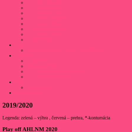
AHL TN 2024/2025
AHL TN 2023/2024
AHLNM 2021/2022
AHLNM 2019/2020
AHLNM 2018/2019
AHLNM 2017/2018
AHLNM 2016/2017
Histórické stats
Fórum
Prvý tréning NM 7.9.2022 – ZRUŠENÝ
Fotogaléria
Turnaj Beroun
Majstri AHLNM
AHL 2024 Winter classic Adušo
AHL 2024 Winter classic HC
Médiá
Napísali o nás
Rozpis plochy
2019/2020
Legenda: zelená – výhra , červená – prehra, *-kontumácia
Play off AHLNM 2020