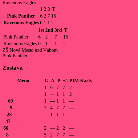
Ravenous Eagles
1
2
3
T
Pink Panther
6
2
7
15
Ravenous Eagles
0
1
1
2
1st
2nd
3rd
T
Pink Panther
6
2
7
15
Ravenous Eagles
0
1
1
2
ZŠ Nové Mesto nad Váhom
Pink Panther
Zostava
Meno
G
A
P
+/-
PIM
Karty
Martin
Stehlík
1
6
7
7
2
Martin
Vavro
1
—
1
1
2
69
Paluš
Pavol
1
—
1
1
—
9
Valo
Matej
3
4
7
7
—
28
Macho
Jozef
—
1
1
1
—
47
Nesteš
Adrian
—
—
—
—
—
66
Heriban
Martin
2
—
2
2
—
8
Stanko
Michal
5
2
7
7
—