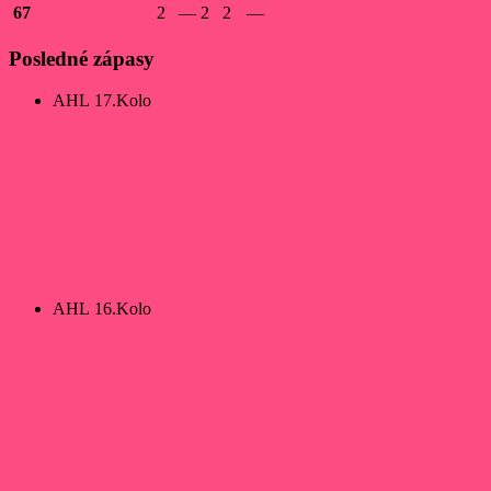
67
Matečný
Luboš
2
—
2
2
—
Posledné zápasy
AHL 17.Kolo
EHC Trenčín
10
Pink Panther
7
AHL 16.Kolo
Panthers PB
4
Pink Panther
5