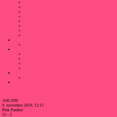
AHL TN 2024/2025
AHL TN 2023/2024
AHLNM 2021/2022
AHLNM 2019/2020
AHLNM 2018/2019
AHLNM 2017/2018
AHLNM 2016/2017
Histórické stats
Fórum
Prvý tréning NM 7.9.2022 – ZRUŠENÝ
Fotogaléria
Turnaj Beroun
Majstri AHLNM
AHL 2024 Winter classic Adušo
AHL 2024 Winter classic HC
Médiá
Napísali o nás
Rozpis plochy
AHLNM
9. novembra 2019, 12:15
Pink Panther
15
-
2