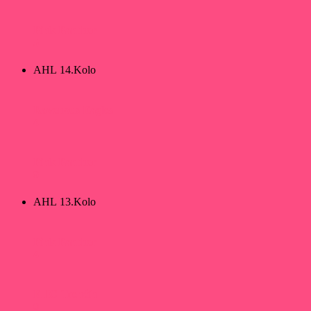
Pink Panther
5
AHL 14.Kolo
Ravenous Eagles
4
Pink Panther
9
AHL 13.Kolo
Pink Panther
4
EHC Trenčín
0