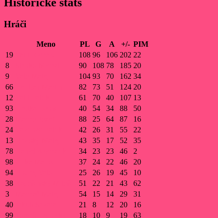
Histórické stats
Hráči
Meno
PL
G
A
+/-
PIM
19
Vatrt Richard
108
96
106
202
22
8
Stanko Michal
90
108
78
185
20
9
Valo Matej
104
93
70
162
34
66
Heriban Martin
82
73
51
124
20
12
Vatrt Patrik
61
70
40
107
13
93
Hrutka Denis
40
54
34
88
50
28
Macho Jozef
88
25
64
87
16
24
Vavrinec Patrik
42
26
31
55
22
13
Orviský Matej
43
35
17
52
35
78
Daniel Kucharik
34
23
23
46
2
98
Čirka Mário
37
24
22
46
20
94
Ondrej Valo
25
26
19
45
10
38
Radošinský Miloš
51
22
21
43
62
3
Macháč Matej
54
15
14
29
31
40
Jakub Savara
21
8
12
20
16
99
Tomáš Lednický
18
10
9
19
63