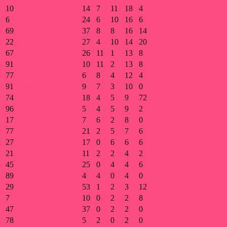
10
Filip Hudec
14
7
11
18
4
6
Marek Sochor
24
6
10
16
6
69
Paluš Pavol
37
8
8
16
14
22
Martin Chnapko
27
4
10
14
20
67
Matečný Luboš
26
11
1
13
8
91
Jakub Valo
10
11
2
13
8
77
Samuel Halász
6
8
4
12
4
91
Miklovič Daniel
9
7
3
10
0
74
Nikolai Goncharov
18
4
5
9
72
96
Klinga Vladimír
5
4
5
9
2
17
Mojzeš Roman
7
6
2
8
0
77
Kudláč Marek
21
2
5
7
6
27
Ján Putek
17
0
6
6
6
21
Štefan Kubán
11
2
2
4
2
45
Andrej Vičan
25
0
4
4
6
89
Michal Imrich
4
4
0
4
0
29
Buchel Martin
53
1
2
3
12
7
Čechvala Juraj
10
0
2
2
8
47
Nesteš Adrian
37
0
2
2
0
78
Vadík Marcel
5
2
0
2
0