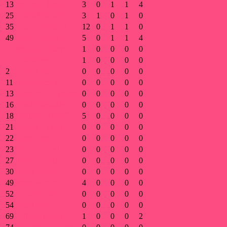
13
Stanislav Matys
3
0
1
1
4
25
Lukáš Macháč
3
1
0
1
0
35
Ondrej Trandžík
12
0
1
1
0
49
Matej Rusnák
5
0
1
1
4
Marián Kaššák
1
0
0
0
0
Lukáš Fedor
1
0
0
0
0
2
Drápal Jozef
0
0
0
0
0
11
Bača Roman
0
0
0
0
0
13
Lukačovič Vladimír
0
0
0
0
0
16
Búzik Stanislav
0
0
0
0
0
18
Miklovič Tomáš
5
0
0
0
0
21
Rusnák Lukáš
0
0
0
0
0
22
Blaho Peter
0
0
0
0
0
23
Vavro Michal
0
0
0
0
0
27
Polák Daniel
0
0
0
0
0
30
Búzik Braňo
0
0
0
0
0
49
Matej Kubran
4
0
0
0
0
52
Chudý Dušan
0
0
0
0
0
54
Šulc Marek
0
0
0
0
0
69
Palkech Marek
1
0
0
0
2