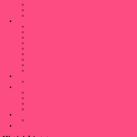
2018/2019
2017/2018
2016/2017
Ligové výsledky
AHL TN 2025/2026
AHL TN 2024/2025
AHL TN 2023/2024
AHLNM 2021/2022
AHLNM 2019/2020
AHLNM 2018/2019
AHLNM 2017/2018
AHLNM 2016/2017
Histórické stats
Fórum
Prvý tréning NM 7.9.2022 – ZRUŠENÝ
Fotogaléria
Turnaj Beroun
Majstri AHLNM
AHL 2024 Winter classic Adušo
AHL 2024 Winter classic HC
Médiá
Napísali o nás
Rozpis plochy