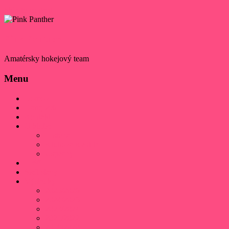
Skip to content
Pink Panther
Amatérsky hokejový team
Menu
Domov
Daruj 2%
Kontakt
O klube
História
Klubová identita
Úspechy
Hráči
Sieň slávy
Výsledky
2025/2026
2024/2025
2023/2024
2021/2022
2019/2020