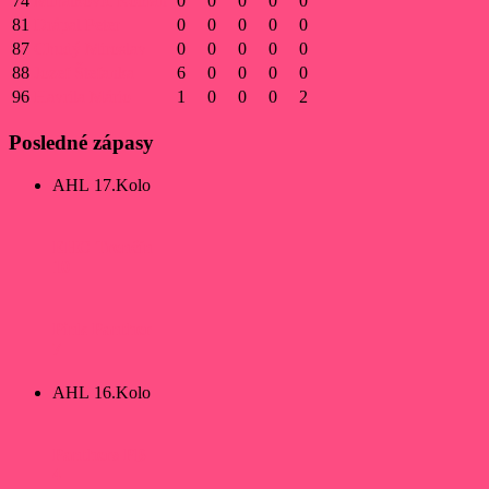
74
Mihalkovič Roman
0
0
0
0
0
81
Drápal Peter
0
0
0
0
0
87
Chudý Miroslav
0
0
0
0
0
88
Jozef Štefanka
6
0
0
0
0
96
Havrila Mário
1
0
0
0
2
Posledné zápasy
AHL 17.Kolo
EHC Trenčín
10
Pink Panther
7
AHL 16.Kolo
Panthers PB
4