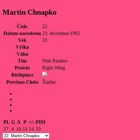
Martin Chnapko
Číslo
22
Dátum narodenia
23. decembra 1992
Vek
33
Výška
Váha
Tím
Pink Panther
Pozícia
Right Wing
Birthplace
Previous Clubs
Žiadne
All Sezóny
AHL 2025 / 2026
AHL 2024 / 2025
AHL 2023/2024
PL
G
A
P
+/-
PIM
27
4
10
14
14
20