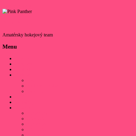
Skip to content
Pink Panther
Amatérsky hokejový team
Menu
Domov
Daruj 2%
Kontakt
O klube
História
Klubová identita
Úspechy
Hráči
Sieň slávy
Výsledky
2025/2026
2024/2025
2023/2024
2021/2022
2019/2020