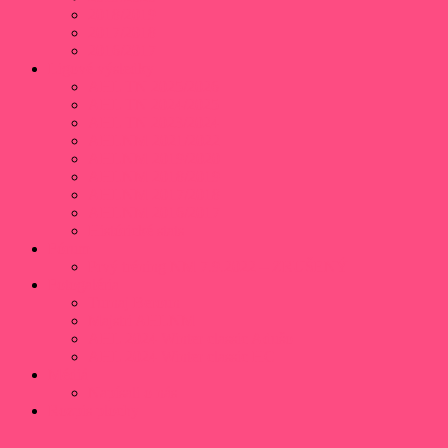
2018/2019
2017/2018
2016/2017
Ligové výsledky
AHL TN 2025/2026
AHL TN 2024/2025
AHL TN 2023/2024
AHLNM 2021/2022
AHLNM 2019/2020
AHLNM 2018/2019
AHLNM 2017/2018
AHLNM 2016/2017
Histórické stats
Fórum
Prvý tréning NM 7.9.2022 – ZRUŠENÝ
Fotogaléria
Turnaj Beroun
Majstri AHLNM
AHL 2024 Winter classic Adušo
AHL 2024 Winter classic HC
Médiá
Napísali o nás
Rozpis plochy