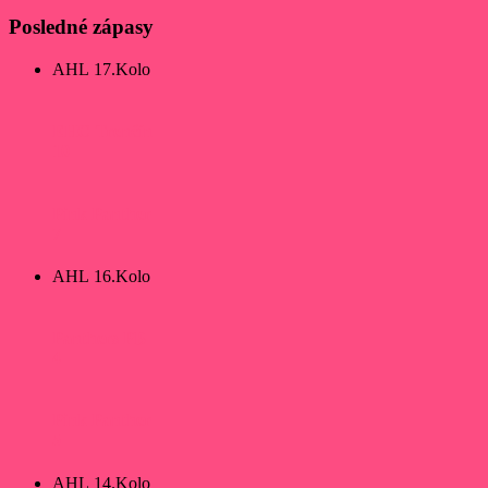
Posledné zápasy
AHL 17.Kolo
EHC Trenčín
10
Pink Panther
7
AHL 16.Kolo
Panthers PB
4
Pink Panther
5
AHL 14.Kolo