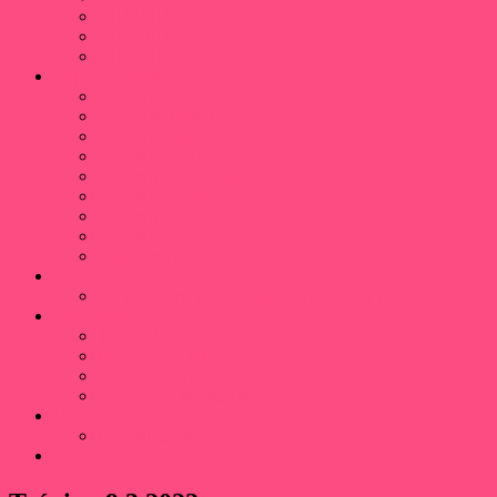
2018/2019
2017/2018
2016/2017
Ligové výsledky
AHL TN 2025/2026
AHL TN 2024/2025
AHL TN 2023/2024
AHLNM 2021/2022
AHLNM 2019/2020
AHLNM 2018/2019
AHLNM 2017/2018
AHLNM 2016/2017
Histórické stats
Fórum
Prvý tréning NM 7.9.2022 – ZRUŠENÝ
Fotogaléria
Turnaj Beroun
Majstri AHLNM
AHL 2024 Winter classic Adušo
AHL 2024 Winter classic HC
Médiá
Napísali o nás
Rozpis plochy