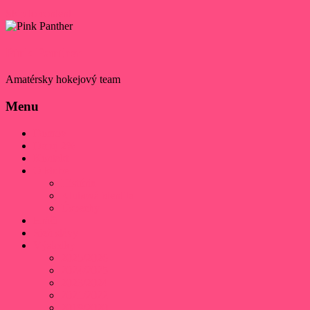
Skip to content
Pink Panther
Amatérsky hokejový team
Menu
Domov
Daruj 2%
Kontakt
O klube
História
Klubová identita
Úspechy
Hráči
Sieň slávy
Výsledky
2025/2026
2024/2025
2023/2024
2021/2022
2019/2020