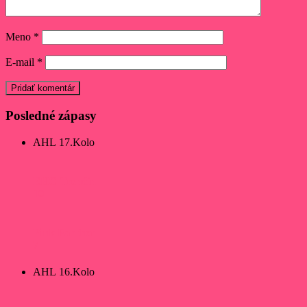
Meno
*
E-mail
*
Posledné zápasy
AHL 17.Kolo
EHC Trenčín
10
Pink Panther
7
AHL 16.Kolo