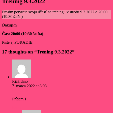
Tréning 9.3.2022
Prosím potvrdte svoju účasť na tréningu v stredu 9.3.2022 o 20:00
(19:30 šatňa)
Ďakujem
Čas: 20:00 (19:30 šatňa)
Píšte aj PORADIE!
17 thoughts on “
Tréning 9.3.2022
”
Ričárdíno
7. marca 2022 at 8:03
Permalink
Prídem 1
Reply