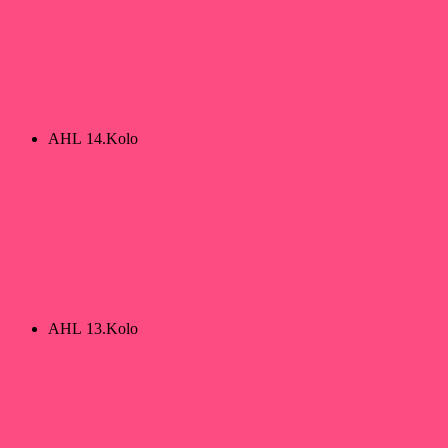
Panthers PB
4
Pink Panther
5
AHL 14.Kolo
Ravenous Eagles
4
Pink Panther
9
AHL 13.Kolo
Pink Panther
4