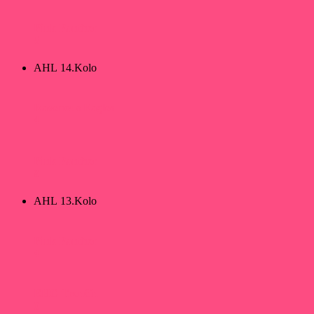
Pink Panther
5
AHL 14.Kolo
Ravenous Eagles
4
Pink Panther
9
AHL 13.Kolo
Pink Panther
4
EHC Trenčín
0