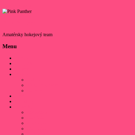
Skip to content
Pink Panther
Amatérsky hokejový team
Menu
Domov
Daruj 2%
Kontakt
O klube
História
Klubová identita
Úspechy
Hráči
Sieň slávy
Výsledky
2025/2026
2024/2025
2023/2024
2021/2022
2019/2020