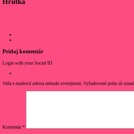
Hrutka
Matej Valo
30. septembra 2017
0 Comment
Next →
Pridaj komentár
Login with your Social ID
Vaša e-mailová adresa nebude zverejnená.
Vyžadované polia sú ozna
Komentár
*