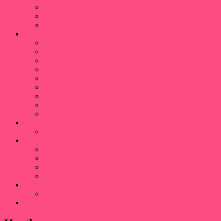
2018/2019
2017/2018
2016/2017
Ligové výsledky
AHL TN 2025/2026
AHL TN 2024/2025
AHL TN 2023/2024
AHLNM 2021/2022
AHLNM 2019/2020
AHLNM 2018/2019
AHLNM 2017/2018
AHLNM 2016/2017
Histórické stats
Fórum
Prvý tréning NM 7.9.2022 – ZRUŠENÝ
Fotogaléria
Turnaj Beroun
Majstri AHLNM
AHL 2024 Winter classic Adušo
AHL 2024 Winter classic HC
Médiá
Napísali o nás
Rozpis plochy