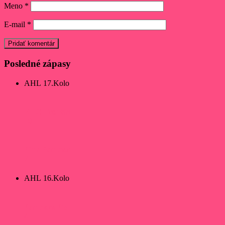
Meno
*
E-mail
*
Posledné zápasy
AHL 17.Kolo
EHC Trenčín
10
Pink Panther
7
AHL 16.Kolo
Panthers PB
4