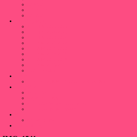
2018/2019
2017/2018
2016/2017
Ligové výsledky
AHL TN 2025/2026
AHL TN 2024/2025
AHL TN 2023/2024
AHLNM 2021/2022
AHLNM 2019/2020
AHLNM 2018/2019
AHLNM 2017/2018
AHLNM 2016/2017
Histórické stats
Fórum
Prvý tréning NM 7.9.2022 – ZRUŠENÝ
Fotogaléria
Turnaj Beroun
Majstri AHLNM
AHL 2024 Winter classic Adušo
AHL 2024 Winter classic HC
Médiá
Napísali o nás
Rozpis plochy