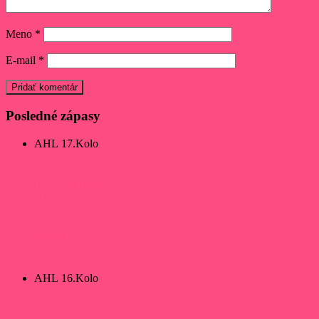
Meno
*
E-mail
*
Posledné zápasy
AHL 17.Kolo
EHC Trenčín
10
Pink Panther
7
AHL 16.Kolo