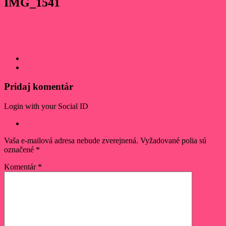
IMG_1541
Matej Valo
6. septembra 2017
0 Comment
← Previous
Next →
Pridaj komentár
Login with your Social ID
Vaša e-mailová adresa nebude zverejnená.
Vyžadované polia sú
označené
*
Komentár
*