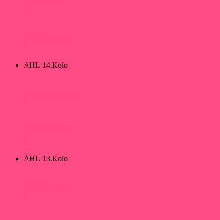
Panthers PB
4
Pink Panther
5
AHL 14.Kolo
Ravenous Eagles
4
Pink Panther
9
AHL 13.Kolo
Pink Panther
4