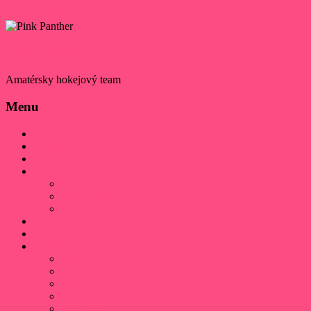
Skip to content
Pink Panther
Amatérsky hokejový team
Menu
Domov
Daruj 2%
Kontakt
O klube
História
Klubová identita
Úspechy
Hráči
Sieň slávy
Výsledky
2025/2026
2024/2025
2023/2024
2021/2022
2019/2020