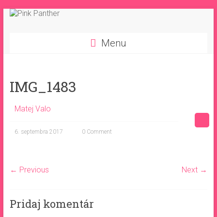
Skip
to
Pink
content
Menu
Panther
Amatérsky
IMG_1483
hokejový
team
Matej Valo
6. septembra 2017
0 Comment
← Previous
Next →
Pridaj komentár