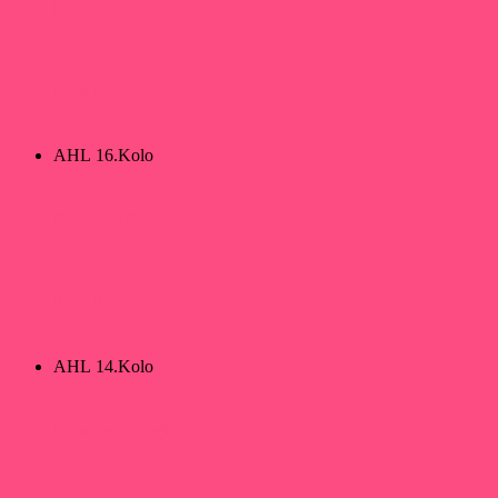
EHC Trenčín
10
Pink Panther
7
AHL 16.Kolo
Panthers PB
4
Pink Panther
5
AHL 14.Kolo
Ravenous Eagles
4