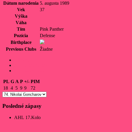
Dátum narodenia
5. augusta 1989
Vek
37
Výška
Váha
Tím
Pink Panther
Pozícia
Defense
Birthplace
Previous Clubs
Žiadne
All Sezóny
AHL 2025 / 2026
AHL 2024 / 2025
PL
G
A
P
+/-
PIM
18
4
5
9
9
72
Posledné zápasy
AHL 17.Kolo