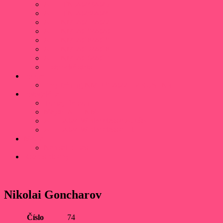
AHL TN 2024/2025
AHL TN 2023/2024
AHLNM 2021/2022
AHLNM 2019/2020
AHLNM 2018/2019
AHLNM 2017/2018
AHLNM 2016/2017
Histórické stats
Fórum
Prvý tréning NM 7.9.2022 – ZRUŠENÝ
Fotogaléria
Turnaj Beroun
Majstri AHLNM
AHL 2024 Winter classic Adušo
AHL 2024 Winter classic HC
Médiá
Napísali o nás
Rozpis plochy
Nikolai Goncharov
Číslo
74