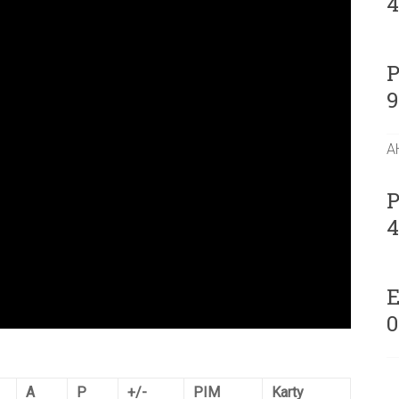
P
A
P
E
0
A
P
+/-
PIM
Karty