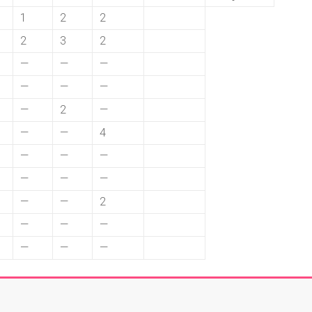
1
2
2
2
3
2
—
—
—
—
—
—
—
2
—
—
—
4
—
—
—
—
—
—
—
—
2
—
—
—
—
—
—