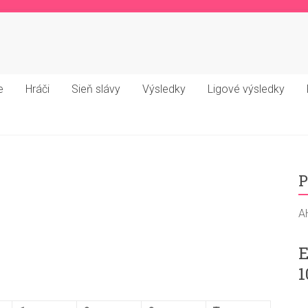
e
Hráči
Sieň slávy
Výsledky
Ligové výsledky
P
A
E
1