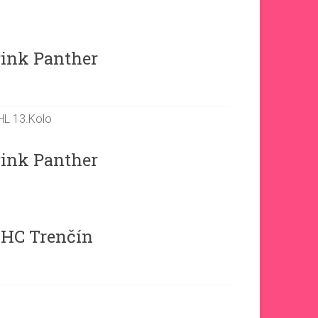
4
ink Panther
9
HL 13.Kolo
ink Panther
4
HC Trenčín