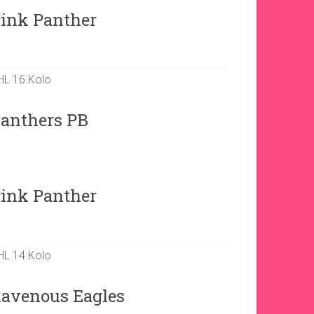
ink Panther
7
HL 16.Kolo
anthers PB
4
ink Panther
HL 14.Kolo
avenous Eagles