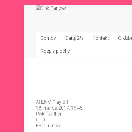
Skip
to
content
Pink
Panther
Domov
Daruj 2%
Kontakt
O klub
Amatérsky
Rozpis plochy
hokejový
team
AHLNM Play off
18. marca 2017, 16:45
Pink Panther
5
-
0
EHC Trenčín