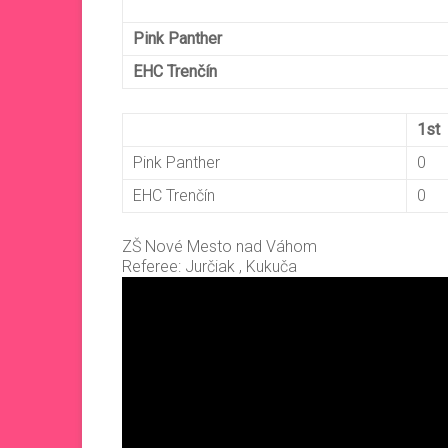
Pink Panther
EHC Trenčín
1st
Pink Panther
0
EHC Trenčín
0
ZŠ Nové Mesto nad Váhom
Referee: Jurčiak , Kukuča