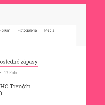
Fórum
Fotogaléria
Médiá
osledné zápasy
HL 17.Kolo
HC Trenčín
0