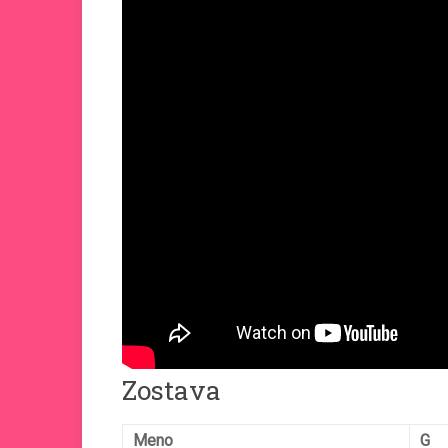
Zostava
Meno
G