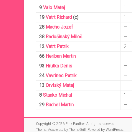
9
Valo
Matej
1
19
Vatrt
Richard
(c)
1
28
Macho
Jozef
—
38
Radošinský
Miloš
—
12
Vatrt
Patrik
2
66
Heriban
Martin
—
93
Hrutka
Denis
—
24
Vavrinec
Patrik
—
13
Orviský
Matej
—
8
Stanko
Michal
1
29
Buchel
Martin
—
Copyright © 2026
Pink Panther
. All rights reserved.
Theme:
Accelerate
by ThemeGrill. Powered by
WordPress
.