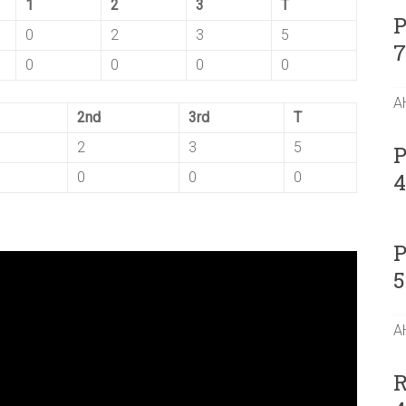
1
2
3
T
P
0
2
3
5
0
0
0
0
A
2nd
3rd
T
2
3
5
P
0
0
0
P
5
A
R