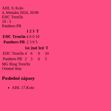
AHL 9. Kolo
4. februára 2024, 20:00
EHC Trenčín
10
-
5
Panthers PB
1
2
3
T
EHC Trenčín
4
6
0
10
Panthers PB
2
3
0
5
1st
2nd
3rd
T
EHC Trenčín
4
6
0
10
Panthers PB
2
3
0
5
MG Ring Trenčín
Ostatné tímy
Posledné zápasy
AHL 17.Kolo
EHC Trenčín
10