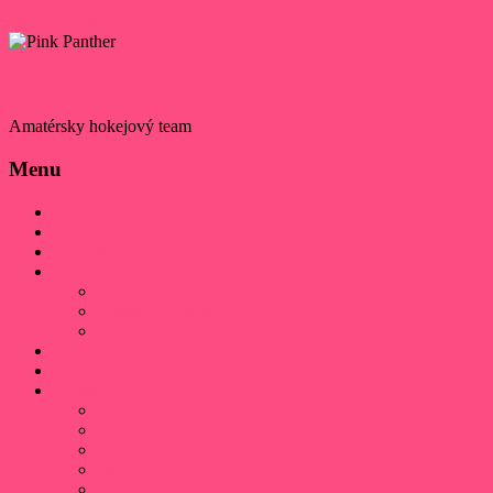
Skip to content
Pink Panther
Amatérsky hokejový team
Menu
Domov
Daruj 2%
Kontakt
O klube
História
Klubová identita
Úspechy
Hráči
Sieň slávy
Výsledky
2025/2026
2024/2025
2023/2024
2021/2022
2019/2020