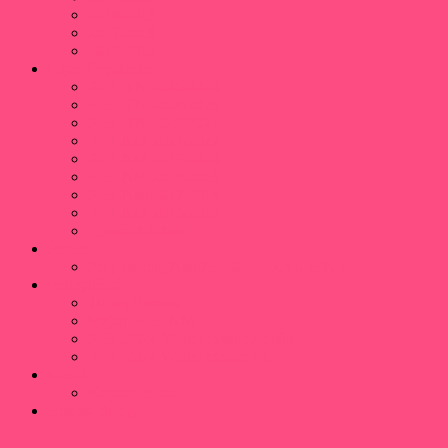
2018/2019
2017/2018
2016/2017
Ligové výsledky
AHL TN 2025/2026
AHL TN 2024/2025
AHL TN 2023/2024
AHLNM 2021/2022
AHLNM 2019/2020
AHLNM 2018/2019
AHLNM 2017/2018
AHLNM 2016/2017
Histórické stats
Fórum
Prvý tréning NM 7.9.2022 – ZRUŠENÝ
Fotogaléria
Turnaj Beroun
Majstri AHLNM
AHL 2024 Winter classic Adušo
AHL 2024 Winter classic HC
Médiá
Napísali o nás
Rozpis plochy