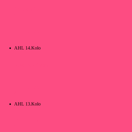
Panthers PB
4
Pink Panther
5
AHL 14.Kolo
Ravenous Eagles
4
Pink Panther
9
AHL 13.Kolo
Pink Panther
4