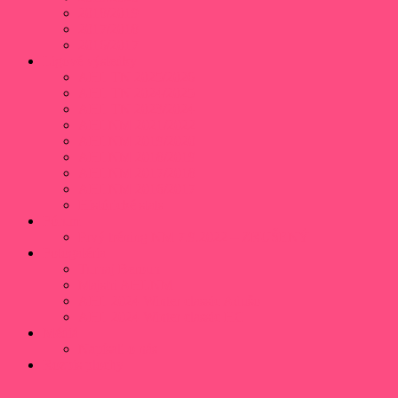
2018/2019
2017/2018
2016/2017
Ligové výsledky
AHL TN 2025/2026
AHL TN 2024/2025
AHL TN 2023/2024
AHLNM 2021/2022
AHLNM 2019/2020
AHLNM 2018/2019
AHLNM 2017/2018
AHLNM 2016/2017
Histórické stats
Fórum
Prvý tréning NM 7.9.2022 – ZRUŠENÝ
Fotogaléria
Turnaj Beroun
Majstri AHLNM
AHL 2024 Winter classic Adušo
AHL 2024 Winter classic HC
Médiá
Napísali o nás
Rozpis plochy