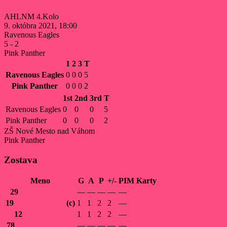
AHLNM 4.Kolo
9. októbra 2021, 18:00
Ravenous Eagles
5
-
2
Pink Panther
1
2
3
T
Ravenous Eagles
0
0
0
5
Pink Panther
0
0
0
2
1st
2nd
3rd
T
Ravenous Eagles
0
0
0
5
Pink Panther
0
0
0
2
ZŠ Nové Mesto nad Váhom
Pink Panther
Zostava
Meno
G
A
P
+/-
PIM
Karty
29
Buchel
Martin
—
—
—
—
—
19
Vatrt
Richard
(c)
1
1
2
2
—
12
Vatrt
Patrik
1
1
2
2
—
78
Daniel
Kucharik
—
—
—
—
—