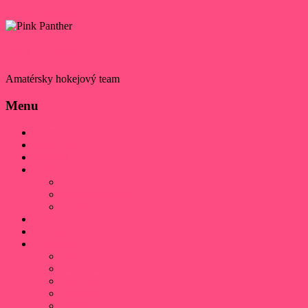
Skip to content
Pink Panther
Amatérsky hokejový team
Menu
Domov
Daruj 2%
Kontakt
O klube
História
Klubová identita
Úspechy
Hráči
Sieň slávy
Výsledky
2025/2026
2024/2025
2023/2024
2021/2022
2019/2020