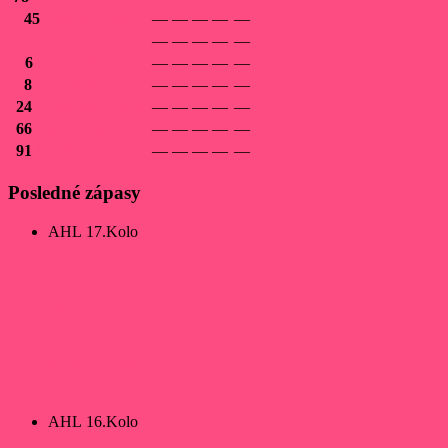
45
Andrej
Vičan
—
—
—
—
—
Martin
Vavro
—
—
—
—
—
6
Marek
Sochor
—
—
—
—
—
8
Stanko
Michal
—
—
—
—
—
24
Vavrinec
Patrik
—
—
—
—
—
66
Heriban
Martin
—
—
—
—
—
91
Miklovič
Daniel
—
—
—
—
—
Posledné zápasy
AHL 17.Kolo
EHC Trenčín
10
Pink Panther
7
AHL 16.Kolo