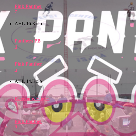
Pink Panther
7
AHL 16.Kolo
Panthers PB
4
Pink Panther
5
AHL 14.Kolo
Ravenous Eagles
4
Pink Panther
9