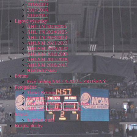
2018/2019
2017/2018
2016/2017
Ligové výsledky
AHL TN 2025/2026
AHL TN 2024/2025
AHL TN 2023/2024
AHLNM 2021/2022
AHLNM 2019/2020
AHLNM 2018/2019
AHLNM 2017/2018
AHLNM 2016/2017
Histórické stats
Fórum
Prvý tréning NM 7.9.2022 – ZRUŠENÝ
Fotogaléria
Turnaj Beroun
Majstri AHLNM
AHL 2024 Winter classic Adušo
AHL 2024 Winter classic HC
Médiá
Napísali o nás
Rozpis plochy