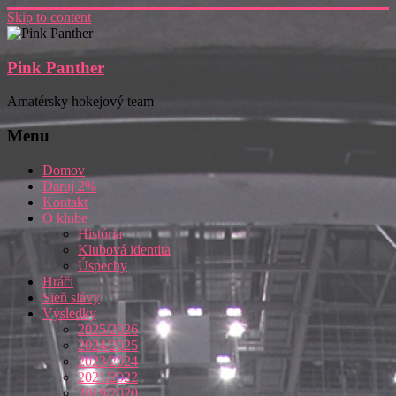
Skip to content
Pink Panther
Amatérsky hokejový team
Menu
Domov
Daruj 2%
Kontakt
O klube
História
Klubová identita
Úspechy
Hráči
Sieň slávy
Výsledky
2025/2026
2024/2025
2023/2024
2021/2022
2019/2020