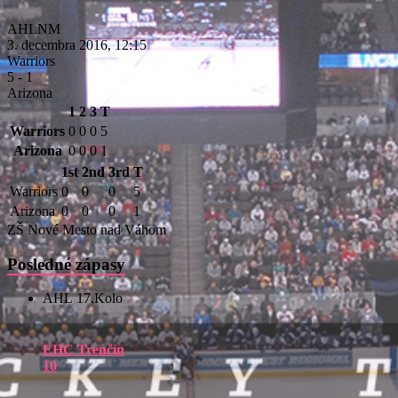
AHLNM
3. decembra 2016, 12:15
Warriors
5
-
1
Arizona
1
2
3
T
Warriors
0
0
0
5
Arizona
0
0
0
1
1st
2nd
3rd
T
Warriors
0
0
0
5
Arizona
0
0
0
1
ZŠ Nové Mesto nad Váhom
Posledné zápasy
AHL 17.Kolo
EHC Trenčín
10