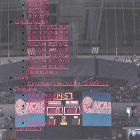
2018/2019
2017/2018
2016/2017
Ligové výsledky
AHL TN 2025/2026
AHL TN 2024/2025
AHL TN 2023/2024
AHLNM 2021/2022
AHLNM 2019/2020
AHLNM 2018/2019
AHLNM 2017/2018
AHLNM 2016/2017
Histórické stats
Fórum
Prvý tréning NM 7.9.2022 – ZRUŠENÝ
Fotogaléria
Turnaj Beroun
Majstri AHLNM
AHL 2024 Winter classic Adušo
AHL 2024 Winter classic HC
Médiá
Napísali o nás
Rozpis plochy