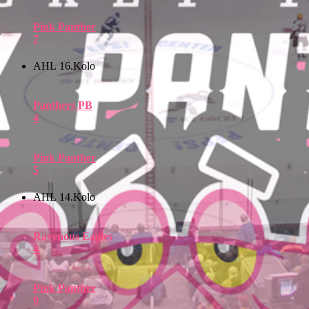
Pink Panther
7
AHL 16.Kolo
Panthers PB
4
Pink Panther
5
AHL 14.Kolo
Ravenous Eagles
4
Pink Panther
9