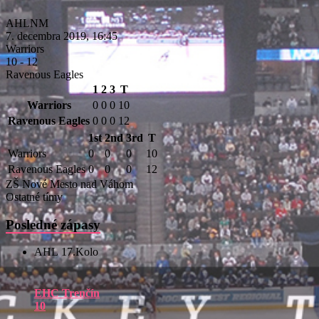
AHLNM
7. decembra 2019, 16:45
Warriors
10
-
12
Ravenous Eagles
1
2
3
T
Warriors
0
0
0
10
Ravenous Eagles
0
0
0
12
1st
2nd
3rd
T
Warriors
0
0
0
10
Ravenous Eagles
0
0
0
12
ZŠ Nové Mesto nad Váhom
Ostatné tímy
Posledné zápasy
AHL 17.Kolo
EHC Trenčín
10