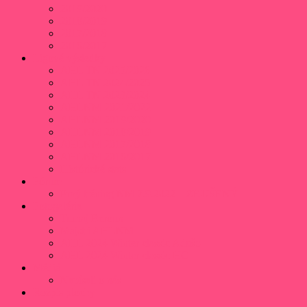
2019/2020
2018/2019
2017/2018
2016/2017
Ligové výsledky
AHL TN 2025/2026
AHL TN 2024/2025
AHL TN 2023/2024
AHLNM 2021/2022
AHLNM 2019/2020
AHLNM 2018/2019
AHLNM 2017/2018
AHLNM 2016/2017
Histórické stats
Fórum
Prvý tréning NM 7.9.2022 – ZRUŠENÝ
Fotogaléria
Turnaj Beroun
Majstri AHLNM
AHL 2024 Winter classic Adušo
AHL 2024 Winter classic HC
Médiá
Napísali o nás
Rozpis plochy