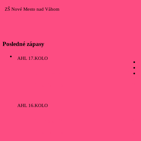
ZŠ Nové Mesto nad Váhom
Posledné zápasy
AHL 17.KOLO
10
EHC Trenčín
7
Pink Panther
AHL 16.KOLO
4
Panthers PB
5
Pink Panther