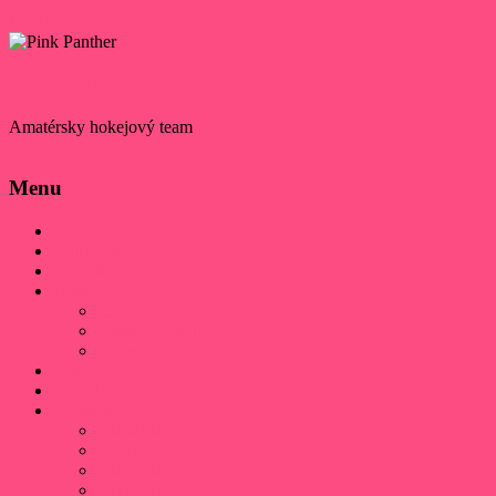
Skip to content
Pink Panther
Amatérsky hokejový team
Menu
Domov
Daruj 2%
Kontakt
O klube
História
Klubová identita
Úspechy
Hráči
Sieň slávy
Výsledky
2025/2026
2024/2025
2023/2024
2021/2022