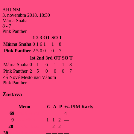
AHLNM
3. novembra 2018, 18:30
Márna Snaha
8
-
7
Pink Panther
1
2
3
OT
SO
T
Márna Snaha
0
1
6
1
1
8
Pink Panther
2
5
0
0
0
7
1st
2nd
3rd
OT
SO
T
Márna Snaha
0
1
6
1
1
8
Pink Panther
2
5
0
0
0
7
ZŠ Nové Mesto nad Váhom
Pink Panther
Zostava
Meno
G
A
P
+/-
PIM
Karty
69
Paluš
Pavol
—
—
—
4
9
Valo
Matej
1
1
2
—
28
Macho
Jozef
—
2
2
—
38
Radošinský
Miloš
—
—
—
—