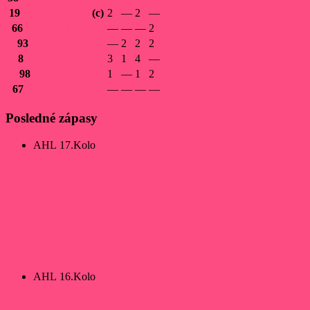
19
Vatrt
Richard
(c)
2
—
2
—
66
Heriban
Martin
—
—
—
2
93
Hrutka
Denis
—
2
2
2
8
Stanko
Michal
3
1
4
—
98
Čirka
Mário
1
—
1
2
67
Matečný
Luboš
—
—
—
—
Posledné zápasy
AHL 17.Kolo
EHC Trenčín
10
Pink Panther
7
AHL 16.Kolo