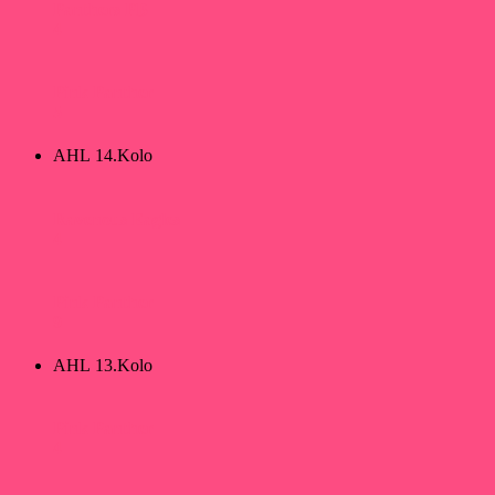
Panthers PB
4
Pink Panther
5
AHL 14.Kolo
Ravenous Eagles
4
Pink Panther
9
AHL 13.Kolo
Pink Panther
4