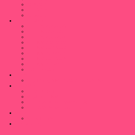
2018/2019
2017/2018
2016/2017
Ligové výsledky
AHL TN 2025/2026
AHL TN 2024/2025
AHL TN 2023/2024
AHLNM 2021/2022
AHLNM 2019/2020
AHLNM 2018/2019
AHLNM 2017/2018
AHLNM 2016/2017
Histórické stats
Fórum
Prvý tréning NM 7.9.2022 – ZRUŠENÝ
Fotogaléria
Turnaj Beroun
Majstri AHLNM
AHL 2024 Winter classic Adušo
AHL 2024 Winter classic HC
Médiá
Napísali o nás
Rozpis plochy