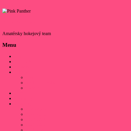
Skip to content
Pink Panther
Amatérsky hokejový team
Menu
Domov
Daruj 2%
Kontakt
O klube
História
Klubová identita
Úspechy
Hráči
Sieň slávy
Výsledky
2025/2026
2024/2025
2023/2024
2021/2022
2019/2020