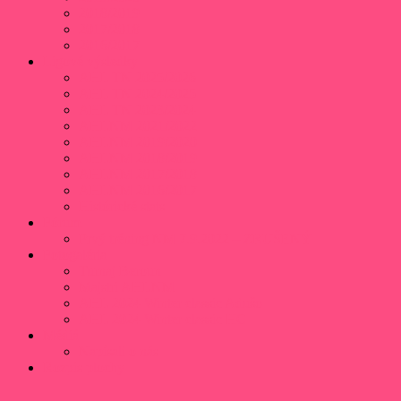
2018/2019
2017/2018
2016/2017
Ligové výsledky
AHL TN 2025/2026
AHL TN 2024/2025
AHL TN 2023/2024
AHLNM 2021/2022
AHLNM 2019/2020
AHLNM 2018/2019
AHLNM 2017/2018
AHLNM 2016/2017
Histórické stats
Fórum
Prvý tréning NM 7.9.2022 – ZRUŠENÝ
Fotogaléria
Turnaj Beroun
Majstri AHLNM
AHL 2024 Winter classic Adušo
AHL 2024 Winter classic HC
Médiá
Napísali o nás
Rozpis plochy