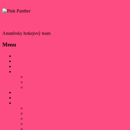
Skip to content
Pink Panther
Amatérsky hokejový team
Menu
Domov
Daruj 2%
Kontakt
O klube
História
Klubová identita
Úspechy
Hráči
Sieň slávy
Výsledky
2025/2026
2024/2025
2023/2024
2021/2022
2019/2020