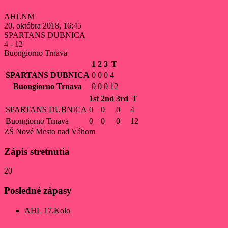
AHLNM
20. októbra 2018, 16:45
SPARTANS DUBNICA
4
-
12
Buongiorno Trnava
1
2
3
T
SPARTANS DUBNICA
0
0
0
4
Buongiorno Trnava
0
0
0
12
1st
2nd
3rd
T
SPARTANS DUBNICA
0
0
0
4
Buongiorno Trnava
0
0
0
12
ZŠ Nové Mesto nad Váhom
Zápis stretnutia
20
Posledné zápasy
AHL 17.Kolo