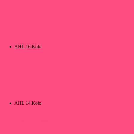
EHC Trenčín
10
Pink Panther
7
AHL 16.Kolo
Panthers PB
4
Pink Panther
5
AHL 14.Kolo
Ravenous Eagles
4